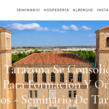
SEMINARIO
HOSPEDERÍA
ALBERGUE
INST
e Tarazona Se Consol
a Para Formación Y Or
os - Seminario De Ta