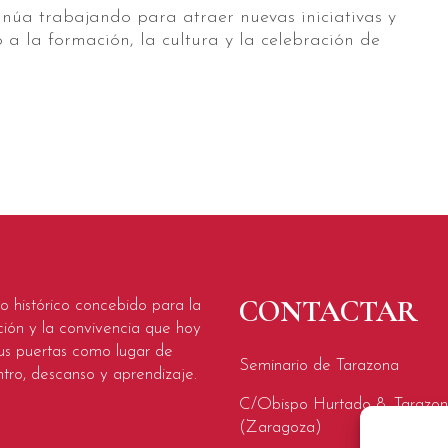
núa trabajando para atraer nuevas iniciativas y
a la formación, la cultura y la celebración de
CONTACTAR
o histórico concebido para la
ión y la convivencia que hoy
us puertas como lugar de
Seminario de Tarazona
tro, descanso y aprendizaje.
C/Obispo Hurtado 8, Tarazo
(Zaragoza)