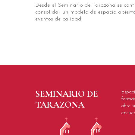
Desde el Seminario de Tarazona se conti
consolidar un modelo de espacio abierto 
eventos de calidad.
SEMINARIO DE
Espaci
formac
TARAZONA
abre s
encuen