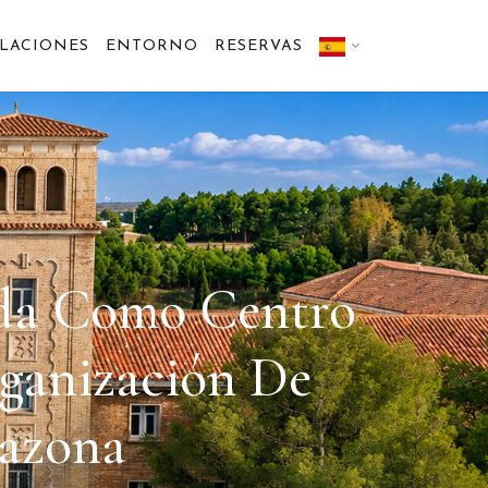
ALACIONES
ENTORNO
RESERVAS
ida Como Centro
ganización De
razona