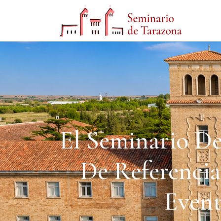
El Seminario D
De Referenci
Event